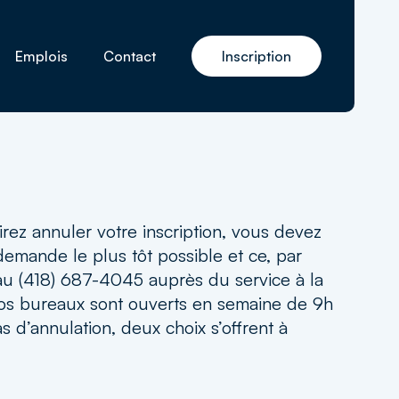
Emplois
Contact
Inscription
ans
Dès l’âge de 8 ans
âge de 13 ans
irez annuler votre inscription, vous devez
 demande le plus tôt possible et ce, par
au (418) 687-4045 auprès du service à la
Nos bureaux sont ouverts en semaine de 9h
s d’annulation, deux choix s’offrent à