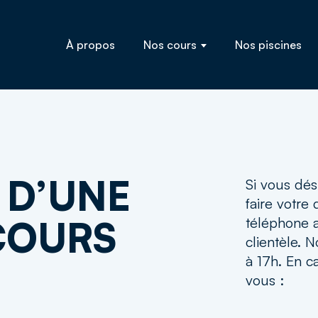
À propos
Nos cours
Nos piscines
Préscolaire
3 à 6 
Jeune sauveteur
Formations
 D’UNE
lus
Dès l'
Si vous dés
faire votre
COURS
téléphone 
clientèle. 
à 17h. En ca
vous :