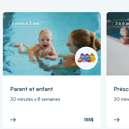
4 mois à 3 ans
3 à 6 a
Parent et enfant
Présc
30 minutes x 8 semaines
30 minu
155$