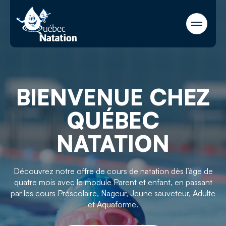
Parent et
Présc
4 mois à 3 ans
enfant
BIENVENUE CHEZ
Jeun
Nageur
6 ans et plus
sauv
QUÉBEC
Adulte et
NATATION
Form
18 ans et plus
aquaforme
Découvrez notre offre de cours de natation dès l’âge de
quatre mois avec le module Parent et enfant, en passant
par les cours Préscolaire, Nageur, Jeune sauveteur, Adulte
et Aquaforme.